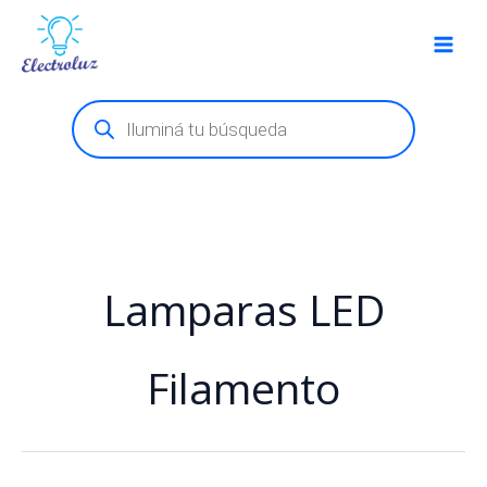
Ir
al
contenido
Products
search
Lamparas LED
Filamento